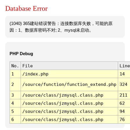
Database Error
(1040) 365建站错误警告：连接数据库失败，可能的原
因：1、数据库密码不对; 2、mysql未启动。
PHP Debug
No.
File
Line
1
/index.php
14
2
/source/function/function_extend.php
324
3
/source/class/jzmysql.class.php
211
4
/source/class/jzmysql.class.php
62
5
/source/class/jzmysql.class.php
94
6
/source/class/jzmysql.class.php
76