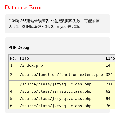
Database Error
(1040) 365建站错误警告：连接数据库失败，可能的原
因：1、数据库密码不对; 2、mysql未启动。
PHP Debug
No.
File
Line
1
/index.php
14
2
/source/function/function_extend.php
324
3
/source/class/jzmysql.class.php
211
4
/source/class/jzmysql.class.php
62
5
/source/class/jzmysql.class.php
94
6
/source/class/jzmysql.class.php
76