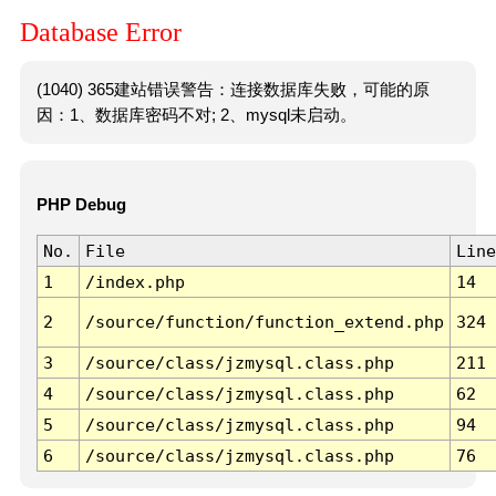
Database Error
(1040) 365建站错误警告：连接数据库失败，可能的原
因：1、数据库密码不对; 2、mysql未启动。
PHP Debug
No.
File
Line
1
/index.php
14
2
/source/function/function_extend.php
324
3
/source/class/jzmysql.class.php
211
4
/source/class/jzmysql.class.php
62
5
/source/class/jzmysql.class.php
94
6
/source/class/jzmysql.class.php
76