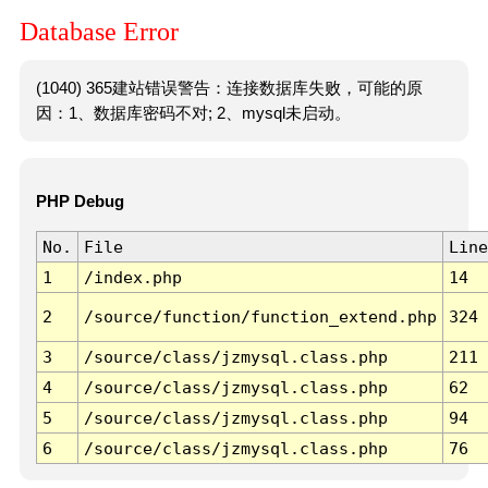
Database Error
(1040) 365建站错误警告：连接数据库失败，可能的原
因：1、数据库密码不对; 2、mysql未启动。
PHP Debug
No.
File
Line
1
/index.php
14
2
/source/function/function_extend.php
324
3
/source/class/jzmysql.class.php
211
4
/source/class/jzmysql.class.php
62
5
/source/class/jzmysql.class.php
94
6
/source/class/jzmysql.class.php
76