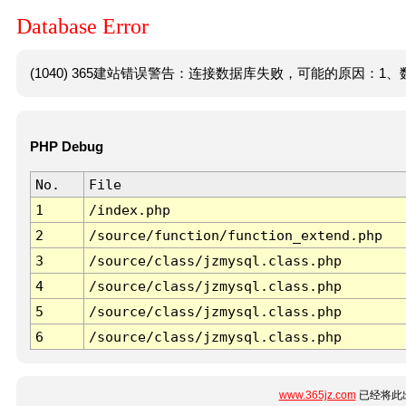
Database Error
(1040) 365建站错误警告：连接数据库失败，可能的原因：1、数
PHP Debug
No.
File
1
/index.php
2
/source/function/function_extend.php
3
/source/class/jzmysql.class.php
4
/source/class/jzmysql.class.php
5
/source/class/jzmysql.class.php
6
/source/class/jzmysql.class.php
www.365jz.com
已经将此