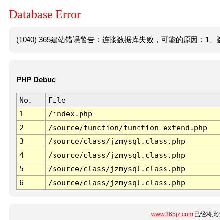
Database Error
(1040) 365建站错误警告：连接数据库失败，可能的原因：1、数
PHP Debug
No.
File
1
/index.php
2
/source/function/function_extend.php
3
/source/class/jzmysql.class.php
4
/source/class/jzmysql.class.php
5
/source/class/jzmysql.class.php
6
/source/class/jzmysql.class.php
www.365jz.com
已经将此