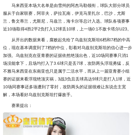
马来西亚本场大名单是由雪州的阿杰马勒领衔，球队大部分球员
服从于自家联赛，阿菲夫，萨拉瓦南，伊克马里扎尔，巴沙，尤斯
兰，鲁文蒂兰，尤斯尼，马兹兰，海卡尔等总计入选。球队各项赛事
近10场取得4胜2平2负打入12球丢10球，上一场0:1不敌卡塔尔U23。
从开出的数据来看，腐败起先给了乌兹别克斯坦6档和7档的中高
位，现在基本调度到了7档的中位，彰着对乌兹别克斯坦的信心进一步
加强。乌兹别克在亚青赛的证据依然绝顶出色，近10场同赛事只消1
场没能拿下，且场均打入了3.6球只是丢7球，攻防两头浮现勇猛，反
不雅马来西亚在东南亚也只是属于二活水平，而从上一届亚青赛小组
赛的证据来看浮现绝顶灾祸，3战3负且丢球高达9球只是打入1球，近
10场同赛事还多场遭到了零封，攻防两头的证据很难让东说念主宽
解，本场看好乌兹别克斯坦打爆敌手。
赛果提出：