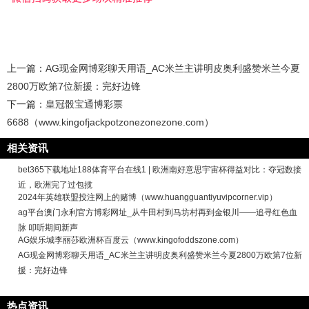
上一篇：
AG现金网博彩聊天用语_AC米兰主讲明皮奥利盛赞米兰今夏
2800万欧第7位新援：完好边锋
下一篇：
皇冠骰宝通博彩票
6688（www.kingofjackpotzonezonezone.com）
相关资讯
bet365下载地址188体育平台在线1 | 欧洲南好意思宇宙杯得益对比：夺冠数接
近，欧洲完了过包揽
2024年英雄联盟投注网上的赌博（www.huangguantiyuvipcorner.vip）
ag平台澳门永利官方博彩网址_从牛田村到马坊村再到金银川——追寻红色血
脉 叩听期间新声
AG娱乐城李丽莎欧洲杯百度云（www.kingofoddszone.com）
AG现金网博彩聊天用语_AC米兰主讲明皮奥利盛赞米兰今夏2800万欧第7位新
援：完好边锋
热点资讯