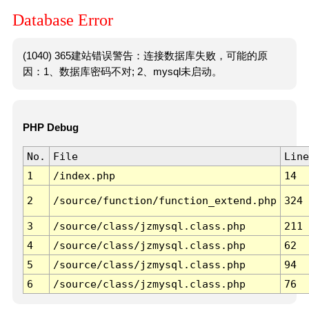
Database Error
(1040) 365建站错误警告：连接数据库失败，可能的原
因：1、数据库密码不对; 2、mysql未启动。
PHP Debug
No.
File
Line
1
/index.php
14
2
/source/function/function_extend.php
324
3
/source/class/jzmysql.class.php
211
4
/source/class/jzmysql.class.php
62
5
/source/class/jzmysql.class.php
94
6
/source/class/jzmysql.class.php
76