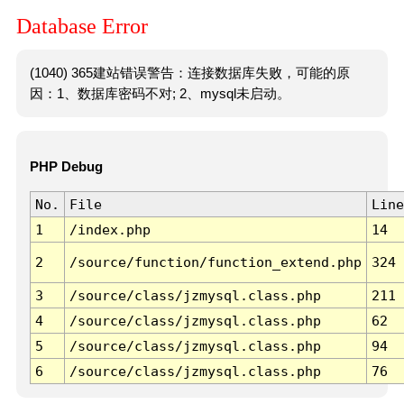
Database Error
(1040) 365建站错误警告：连接数据库失败，可能的原
因：1、数据库密码不对; 2、mysql未启动。
PHP Debug
No.
File
Line
1
/index.php
14
2
/source/function/function_extend.php
324
3
/source/class/jzmysql.class.php
211
4
/source/class/jzmysql.class.php
62
5
/source/class/jzmysql.class.php
94
6
/source/class/jzmysql.class.php
76