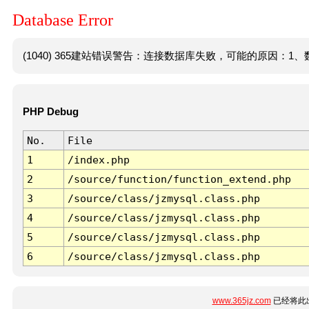
Database Error
(1040) 365建站错误警告：连接数据库失败，可能的原因：1、数
PHP Debug
No.
File
1
/index.php
2
/source/function/function_extend.php
3
/source/class/jzmysql.class.php
4
/source/class/jzmysql.class.php
5
/source/class/jzmysql.class.php
6
/source/class/jzmysql.class.php
www.365jz.com
已经将此