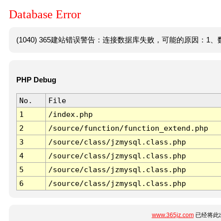
Database Error
(1040) 365建站错误警告：连接数据库失败，可能的原因：1、数
PHP Debug
No.
File
1
/index.php
2
/source/function/function_extend.php
3
/source/class/jzmysql.class.php
4
/source/class/jzmysql.class.php
5
/source/class/jzmysql.class.php
6
/source/class/jzmysql.class.php
www.365jz.com
已经将此