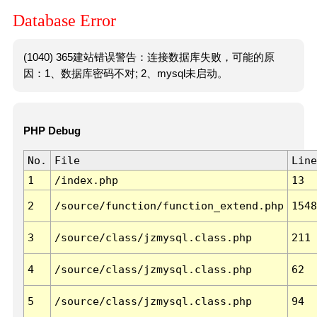
Database Error
(1040) 365建站错误警告：连接数据库失败，可能的原
因：1、数据库密码不对; 2、mysql未启动。
PHP Debug
No.
File
Line
1
/index.php
13
2
/source/function/function_extend.php
1548
3
/source/class/jzmysql.class.php
211
4
/source/class/jzmysql.class.php
62
5
/source/class/jzmysql.class.php
94