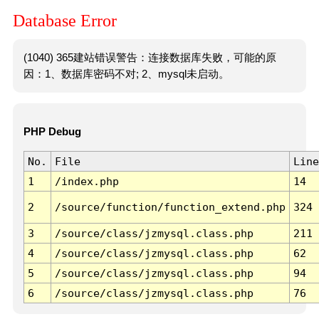
Database Error
(1040) 365建站错误警告：连接数据库失败，可能的原
因：1、数据库密码不对; 2、mysql未启动。
PHP Debug
No.
File
Line
1
/index.php
14
2
/source/function/function_extend.php
324
3
/source/class/jzmysql.class.php
211
4
/source/class/jzmysql.class.php
62
5
/source/class/jzmysql.class.php
94
6
/source/class/jzmysql.class.php
76