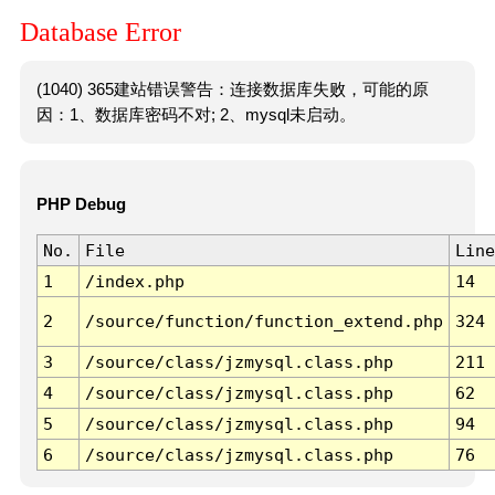
Database Error
(1040) 365建站错误警告：连接数据库失败，可能的原
因：1、数据库密码不对; 2、mysql未启动。
PHP Debug
No.
File
Line
1
/index.php
14
2
/source/function/function_extend.php
324
3
/source/class/jzmysql.class.php
211
4
/source/class/jzmysql.class.php
62
5
/source/class/jzmysql.class.php
94
6
/source/class/jzmysql.class.php
76