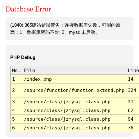
Database Error
(1040) 365建站错误警告：连接数据库失败，可能的原
因：1、数据库密码不对; 2、mysql未启动。
PHP Debug
No.
File
Line
1
/index.php
14
2
/source/function/function_extend.php
324
3
/source/class/jzmysql.class.php
211
4
/source/class/jzmysql.class.php
62
5
/source/class/jzmysql.class.php
94
6
/source/class/jzmysql.class.php
76