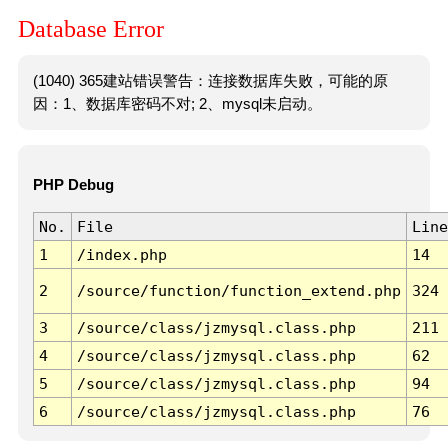
Database Error
(1040) 365建站错误警告：连接数据库失败，可能的原
因：1、数据库密码不对; 2、mysql未启动。
PHP Debug
No.
File
Line
1
/index.php
14
2
/source/function/function_extend.php
324
3
/source/class/jzmysql.class.php
211
4
/source/class/jzmysql.class.php
62
5
/source/class/jzmysql.class.php
94
6
/source/class/jzmysql.class.php
76