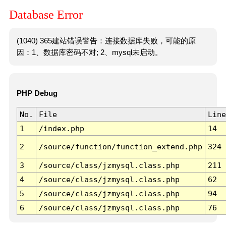
Database Error
(1040) 365建站错误警告：连接数据库失败，可能的原
因：1、数据库密码不对; 2、mysql未启动。
PHP Debug
No.
File
Line
1
/index.php
14
2
/source/function/function_extend.php
324
3
/source/class/jzmysql.class.php
211
4
/source/class/jzmysql.class.php
62
5
/source/class/jzmysql.class.php
94
6
/source/class/jzmysql.class.php
76