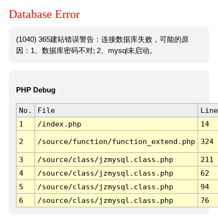
Database Error
(1040) 365建站错误警告：连接数据库失败，可能的原
因：1、数据库密码不对; 2、mysql未启动。
PHP Debug
No.
File
Line
1
/index.php
14
2
/source/function/function_extend.php
324
3
/source/class/jzmysql.class.php
211
4
/source/class/jzmysql.class.php
62
5
/source/class/jzmysql.class.php
94
6
/source/class/jzmysql.class.php
76