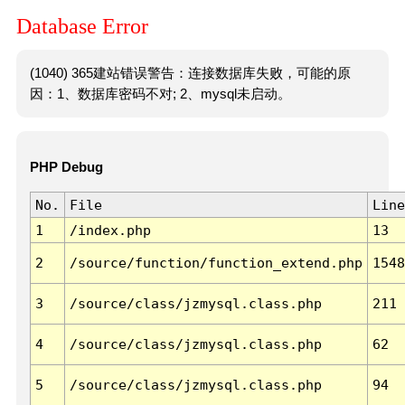
Database Error
(1040) 365建站错误警告：连接数据库失败，可能的原
因：1、数据库密码不对; 2、mysql未启动。
PHP Debug
No.
File
Line
1
/index.php
13
2
/source/function/function_extend.php
1548
3
/source/class/jzmysql.class.php
211
4
/source/class/jzmysql.class.php
62
5
/source/class/jzmysql.class.php
94