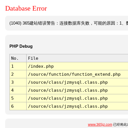
Database Error
(1040) 365建站错误警告：连接数据库失败，可能的原因：1、数
PHP Debug
No.
File
1
/index.php
2
/source/function/function_extend.php
3
/source/class/jzmysql.class.php
4
/source/class/jzmysql.class.php
5
/source/class/jzmysql.class.php
6
/source/class/jzmysql.class.php
www.365jz.com
已经将此