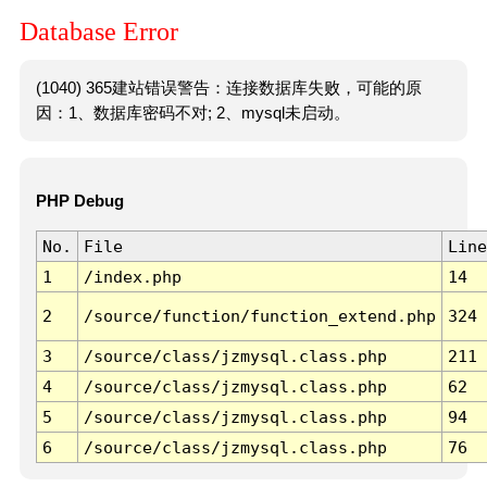
Database Error
(1040) 365建站错误警告：连接数据库失败，可能的原
因：1、数据库密码不对; 2、mysql未启动。
PHP Debug
No.
File
Line
1
/index.php
14
2
/source/function/function_extend.php
324
3
/source/class/jzmysql.class.php
211
4
/source/class/jzmysql.class.php
62
5
/source/class/jzmysql.class.php
94
6
/source/class/jzmysql.class.php
76