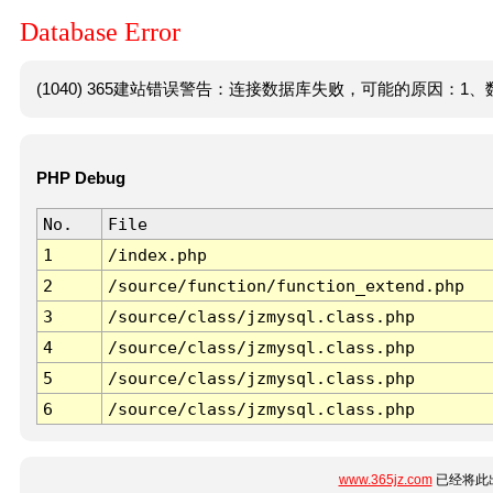
Database Error
(1040) 365建站错误警告：连接数据库失败，可能的原因：1、数
PHP Debug
No.
File
1
/index.php
2
/source/function/function_extend.php
3
/source/class/jzmysql.class.php
4
/source/class/jzmysql.class.php
5
/source/class/jzmysql.class.php
6
/source/class/jzmysql.class.php
www.365jz.com
已经将此