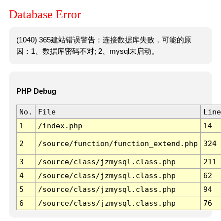
Database Error
(1040) 365建站错误警告：连接数据库失败，可能的原
因：1、数据库密码不对; 2、mysql未启动。
PHP Debug
No.
File
Line
1
/index.php
14
2
/source/function/function_extend.php
324
3
/source/class/jzmysql.class.php
211
4
/source/class/jzmysql.class.php
62
5
/source/class/jzmysql.class.php
94
6
/source/class/jzmysql.class.php
76