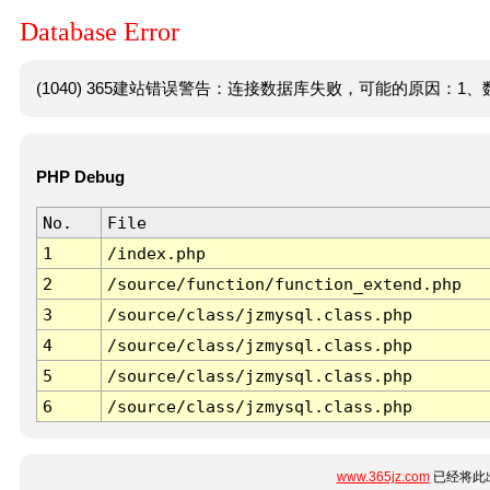
Database Error
(1040) 365建站错误警告：连接数据库失败，可能的原因：1、数
PHP Debug
No.
File
1
/index.php
2
/source/function/function_extend.php
3
/source/class/jzmysql.class.php
4
/source/class/jzmysql.class.php
5
/source/class/jzmysql.class.php
6
/source/class/jzmysql.class.php
www.365jz.com
已经将此